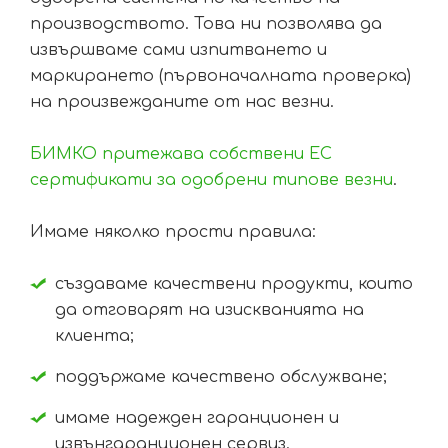
производството. Това ни позволява да
извършваме сами изпитването и
маркирането (първоначалната проверка)
на произвежданите от нас везни.
БИМКО притежава собствени ЕС
сертификати за одобрени типове везни
.
Имаме няколко прости правила:
създаваме качествени продукти, които
да отговарят на изискванията на
клиента;
поддържаме качествено обслужване;
имаме надежден гаранционен и
извънгаранционен сервиз.